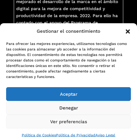
mejorado el desarrollo de la marca en el ámbito
digital para la mejora de competitividad y
productividad de la empresa. 2022. Para ello ha
contado con el apoyo del Programa de
TICcamaras de la Cámara de Comercio de
Gestionar el consentimiento
Málaga.
Una manera de hacer Europa
Para ofrecer las mejores experiencias, utilizamos tecnologías como
las cookies para almacenar y/o acceder a la información del
dispositivo. El consentimiento de estas tecnologías nos permitirá
procesar datos como el comportamiento de navegación o las
identificaciones únicas en este sitio. No consentir o retirar el
consentimiento, puede afectar negativamente a ciertas
características y funciones.
Aceptar
maquetas.tech ® 2022. Phone:
+34 608 110
Denegar
758
|
+34 952 229 298
.
Email:
info@maquetas.tech
Ver preferencias
Política de Cookies
Política de Privacidad
Aviso Legal